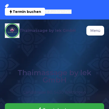
Termin buchen
Ausblenden
Thaimassage by lek GmbH
Menü
Thaimassage by lek
GmbH
Landstrasse 80, 5430 Wettingen