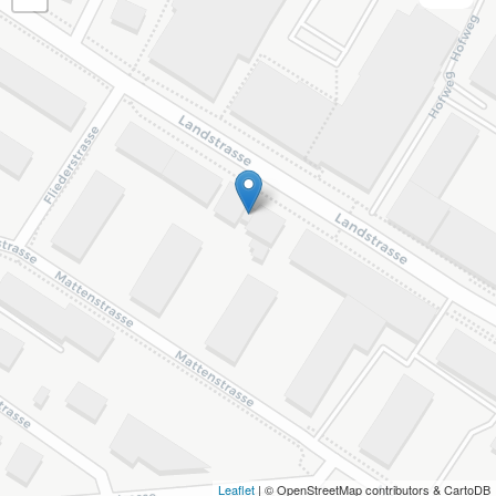
Leaflet
| © OpenStreetMap contributors & CartoDB